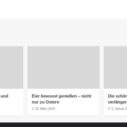
h und
Eier bewusst genießen – nicht
Die schön
nur zu Ostern
verlänge
22. März 2024
5. Januar 