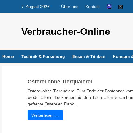
Skip
7. August 2026
Über uns
Kontakt
to
content
Verbraucher-Online
Home
Technik & Forschung
Essen & Trinken
Konsum &
Osterei ohne Tierquälerei
Osterei ohne Tierquälerei Zum Ende der Fastenzeit k
wieder allerlei Leckereien auf den Tisch, allen voran bun
gefärbte Ostereier. Dank ...
Weiterlesen …