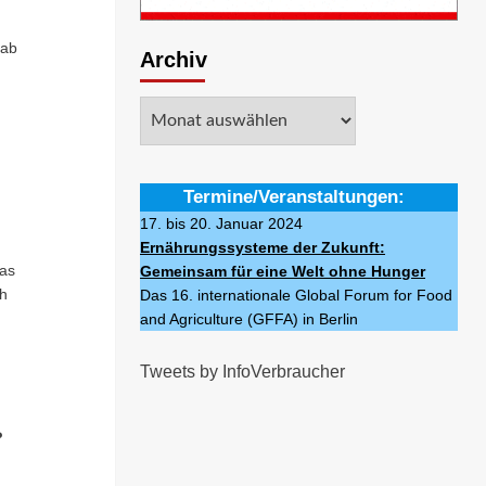
 ab
Archiv
Archiv
Termine/Veranstaltungen:
17. bis 20. Januar 2024
Ernährungssysteme der Zukunft:
Das
Gemeinsam für eine Welt ohne Hunger
ch
Das 16. internationale Global Forum for Food
and Agriculture (GFFA) in Berlin
Tweets by InfoVerbraucher
?
h