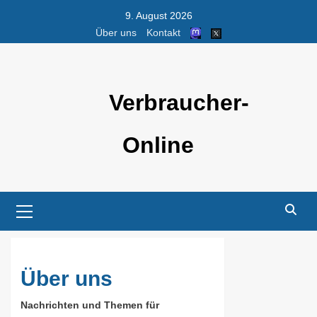
Skip
9. August 2026
to
Über uns
Kontakt
content
Verbraucher-
Online
Primary
Menu
Über uns
Nachrichten und Themen für