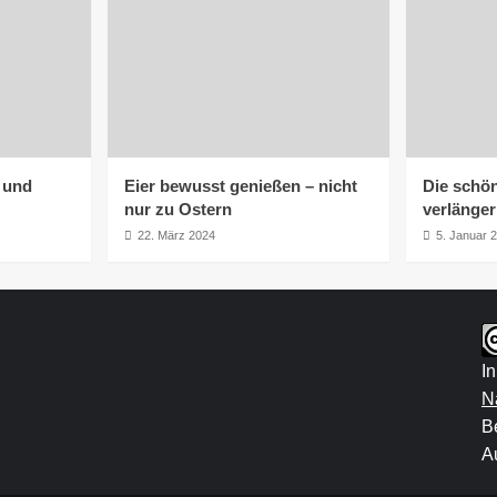
h und
Eier bewusst genießen – nicht
Die schön
nur zu Ostern
verlänge
22. März 2024
5. Januar 
I
N
B
Au