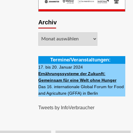
Archiv
Archiv
Termine/Veranstaltungen:
17. bis 20. Januar 2024
Ernährungssysteme der Zukunft:
Gemeinsam für eine Welt ohne Hunger
Das 16. internationale Global Forum for Food
and Agriculture (GFFA) in Berlin
Tweets by InfoVerbraucher