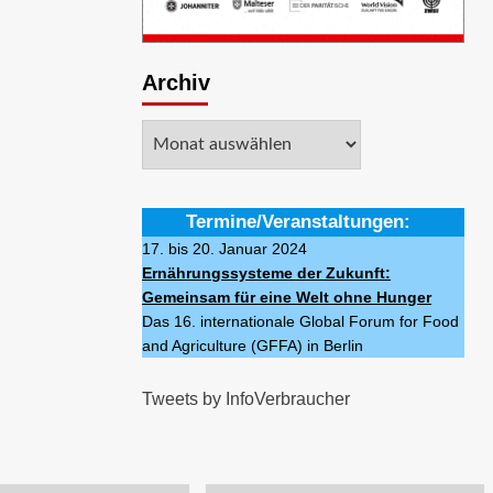
Archiv
Archiv
Termine/Veranstaltungen:
17. bis 20. Januar 2024
Ernährungssysteme der Zukunft:
Gemeinsam für eine Welt ohne Hunger
Das 16. internationale Global Forum for Food
and Agriculture (GFFA) in Berlin
Tweets by InfoVerbraucher