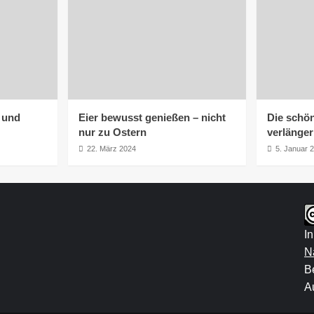
h und
Eier bewusst genießen – nicht
Die schön
nur zu Ostern
verlänge
22. März 2024
5. Januar 
I
N
B
Au