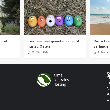
h und
Eier bewusst genießen – nicht
Die schön
nur zu Ostern
verlänge
22. März 2024
5. Januar
I
N
B
Au