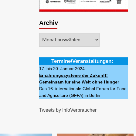
Archiv
Archiv
Termine/Veranstaltungen:
17. bis 20. Januar 2024
Ernährungssysteme der Zukunft:
Gemeinsam für eine Welt ohne Hunger
Das 16. internationale Global Forum for Food
and Agriculture (GFFA) in Berlin
Tweets by InfoVerbraucher