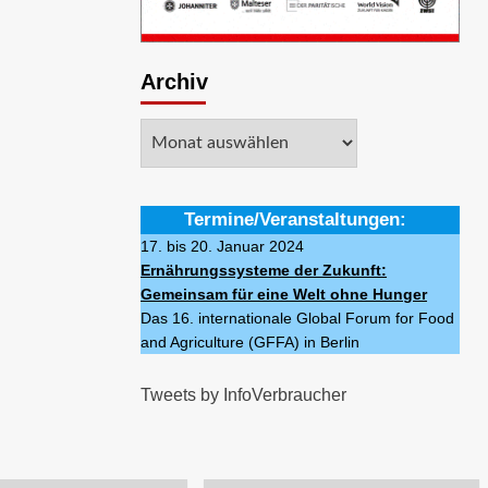
Archiv
Archiv
Termine/Veranstaltungen:
17. bis 20. Januar 2024
Ernährungssysteme der Zukunft:
Gemeinsam für eine Welt ohne Hunger
Das 16. internationale Global Forum for Food
and Agriculture (GFFA) in Berlin
Tweets by InfoVerbraucher