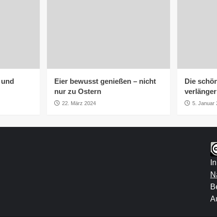
h und
Eier bewusst genießen – nicht
Die schön
nur zu Ostern
verlänge
22. März 2024
5. Januar
I
N
B
Au