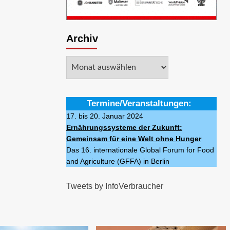
Archiv
Archiv
Termine/Veranstaltungen:
17. bis 20. Januar 2024
Ernährungssysteme der Zukunft:
Gemeinsam für eine Welt ohne Hunger
Das 16. internationale Global Forum for Food
and Agriculture (GFFA) in Berlin
Tweets by InfoVerbraucher