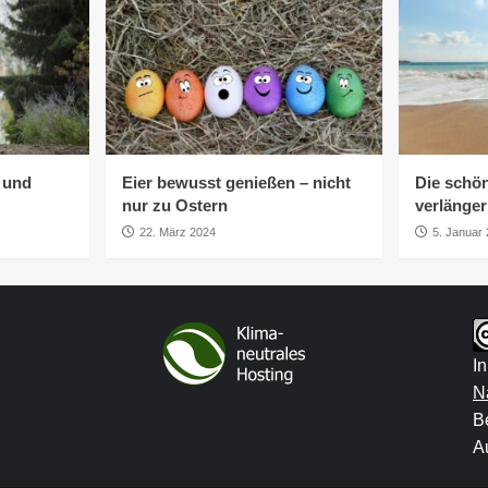
h und
Eier bewusst genießen – nicht
Die schön
nur zu Ostern
verlänge
22. März 2024
5. Januar
I
N
B
Au