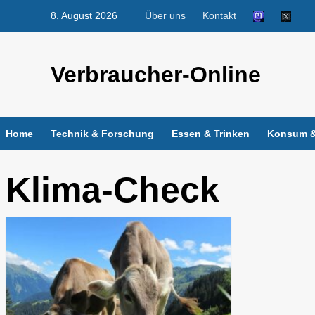
Skip
8. August 2026
Über uns
Kontakt
to
content
Verbraucher-Online
Home
Technik & Forschung
Essen & Trinken
Konsum &
Klima-Check