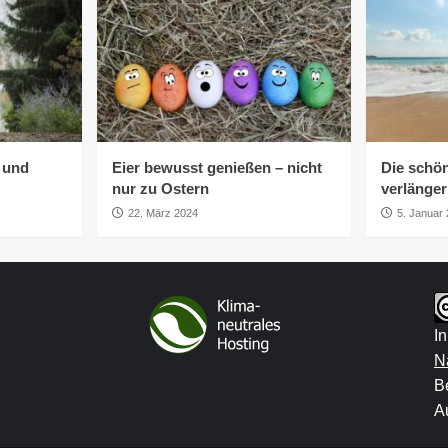
h und
Eier bewusst genießen – nicht
Die schön
nur zu Ostern
verlänge
22. März 2024
5. Januar
I
N
B
Au