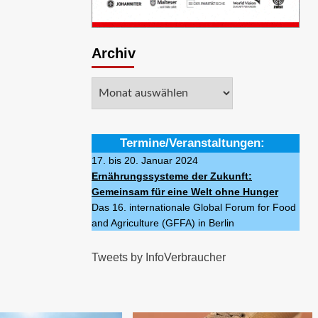
Archiv
Archiv
Termine/Veranstaltungen:
17. bis 20. Januar 2024
Ernährungssysteme der Zukunft:
Gemeinsam für eine Welt ohne Hunger
Das 16. internationale Global Forum for Food
and Agriculture (GFFA) in Berlin
Tweets by InfoVerbraucher