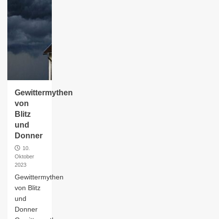
Gewittermythen
von
Blitz
und
Donner
10.
Oktober
2023
Gewittermythen
von Blitz
und
Donner