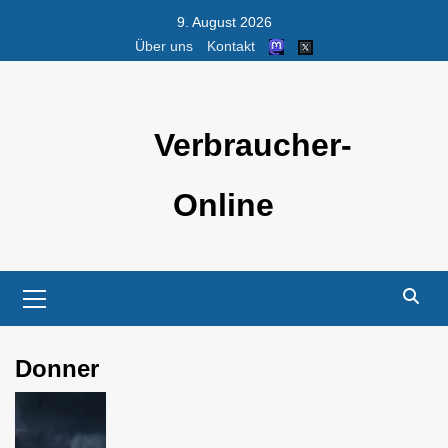
Skip
9. August 2026
to
Über uns
Kontakt
content
Verbraucher-
Online
Primary
Menu
Donner