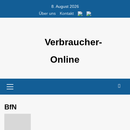
Skip
8. August 2026
to
Über uns
Kontakt
content
Verbraucher-
Online
Primary
Menu
BfN