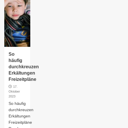
So
häufig
durchkreuzen
Erkältungen
Freizeitpläne
17.
Oktober
2023
So häufig
durchkreuzen
Erkältungen
Freizeitpläne